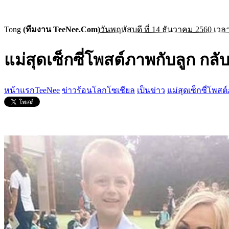
Tong
(ทีมงาน TeeNee.Com)
วันพฤหัสบดี ที่ 14 ธันวาคม 2560 เวลา
แม่สุดเซ็กซี่โพสต์ภาพกับลูก 
หน้าแรกTeeNee
ข่าวร้อนโลกโซเชียล
เป็นข่าว
แม่สุดเซ็กซี่โพ