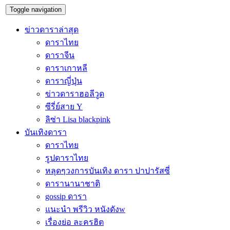
Toggle navigation
ข่าวดาราล่าสุด
ดาราไทย
ดาราจีน
ดาราเกาหลี
ดาราญี่ปุ่น
ข่าวดาราฮอลีวูด
ซีรี่ย์สาย Y
ลิซ่า Lisa blackpink
บันเทิงดารา
ดาราไทย
รูปดาราไทย
หลุดๆวงการบันเทิง ดารา ปาปารัสซี่
ดารานานาชาติ
gossip ดารา
แนะนำ พรีวิว หนังดังw
เรื่องย่อ ละครฮิต