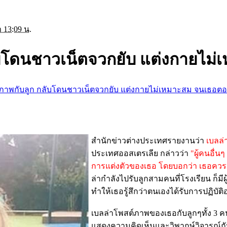
 13:09 น.
กลับโดนชาวเน็ตจวกยับ แต่งกายไ
สต์ภาพกับลูก กลับโดนชาวเน็ตจวกยับ แต่งกายไม่เหมาะสม จนเธอต
สำนักข่าวต่างประเทศรายงานว่า
เบลล่
ประเทศออสเตรเลีย กล่าวว่า
"ผู้คนอื่น
การแต่งตัวของเธอ โดยบอกว่า เธอควรจ
ล่ากำลังไปรับลูกสามคนที่โรงเรียน ก็
ทำให้เธอรู้สึกว่าตนเองได้รับการปฏิบัติ
เบลล่าโพสต์ภาพของเธอกับลูกๆทั้ง 3 
แสดงความคิดเห็นและวิพากษ์วิจารณ์กั