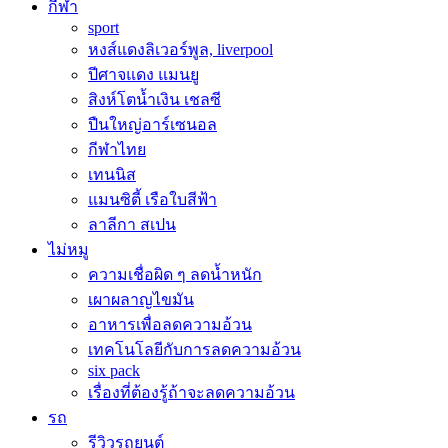
กีฬา
sport
หงส์แดงลิเวอร์พูล, liverpool
ปีศาจแดง แมนยู
สิงห์โตน้ำเงิน เชลซี
ปืนใหญ่อาร์เซนอล
กีฬาไทย
เทนนิส
แมนซิตี้ เรือใบสีฟ้า
ลาลีกา สเปน
ไม่หมู
ความเชื่อผิด ๆ ลดน้ำหนัก
เผาผลาญไขมัน
อาหารเพื่อลดความอ้วน
เทคโนโลยีกับการลดความอ้วน
six pack
เรื่องที่ต้องรู้ถ้าจะลดความอ้วน
รถ
รีวิวรถยนต์