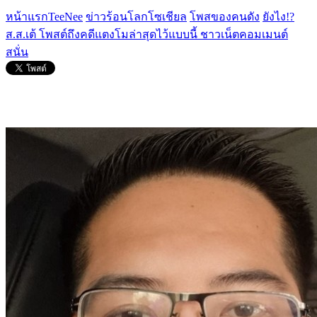
หน้าแรกTeeNee
ข่าวร้อนโลกโซเชียล
โพสของคนดัง
ยังไง!?
ส.ส.เต้ โพสต์ถึงคดีแตงโมล่าสุดไว้แบบนี้ ชาวเน็ตคอมเมนต์
สนั่น