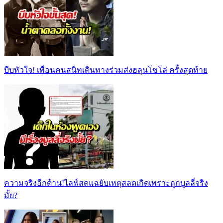
บีบหัวใจ! เพื่อนคนสนิทเดินทางร่วมส่งฮลุนโซโล่ ครั้งสุดท้าย
ความจริงอีกด้าน!ไลฟ์สดแฉยับเหตุสลดเกิดเพราะถูกบูลลี่จริง
มั้ย?