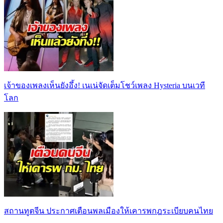
เจ้าของเพลงเห็นยังอึ้ง! เนเน่จัดเต็มโชว์เพลง Hysteria บนเวที
โลก
สถานทูตจีน ประกาศเตือนพลเมืองให้เคารพกฎระเบียบคนไทย