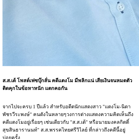
ส.ส.เต้ โพสต์เฟซบุ๊กลั่น คดีแตงโม มีพลิกแน่ เสียเงินจนหมดตัว
ติดคุกในข้อหาหนัก แตกคอกัน
จากไปจะครบ 1 ปีแล้ว สำหรับอดีตนักแสดงสาว "แตงโม-นิดา
พัชรวีระพงษ์" คนดังในหลายๆวงการต่างแสดงความคิดเห็นถึง
คดีแตงโมอยู่เรื่อยๆ เช่นเดียวกับ "ส.ส.เต้" หรือนายมงคลกิตติ์
สุขสินธารานนท์" ส.ส.พรรคไทยศรีวิไลย์ ที่กล่าวถึงคดีนี้อยู่
บ่อยครั้ง