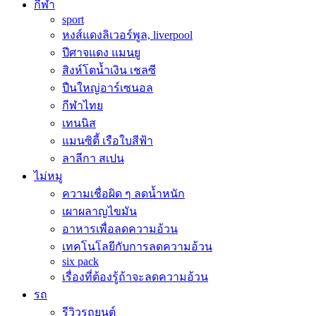
กีฬา
sport
หงส์แดงลิเวอร์พูล, liverpool
ปีศาจแดง แมนยู
สิงห์โตน้ำเงิน เชลซี
ปืนใหญ่อาร์เซนอล
กีฬาไทย
เทนนิส
แมนซิตี้ เรือใบสีฟ้า
ลาลีกา สเปน
ไม่หมู
ความเชื่อผิด ๆ ลดน้ำหนัก
เผาผลาญไขมัน
อาหารเพื่อลดความอ้วน
เทคโนโลยีกับการลดความอ้วน
six pack
เรื่องที่ต้องรู้ถ้าจะลดความอ้วน
รถ
รีวิวรถยนต์