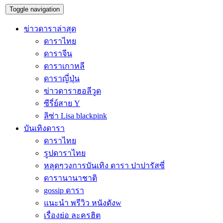
Toggle navigation
ข่าวดาราล่าสุด
ดาราไทย
ดาราจีน
ดาราเกาหลี
ดาราญี่ปุ่น
ข่าวดาราฮอลีวูด
ซีรี่ย์สาย Y
ลิซ่า Lisa blackpink
บันเทิงดารา
ดาราไทย
รูปดาราไทย
หลุดๆวงการบันเทิง ดารา ปาปารัสซี่
ดารานานาชาติ
gossip ดารา
แนะนำ พรีวิว หนังดังw
เรื่องย่อ ละครฮิต