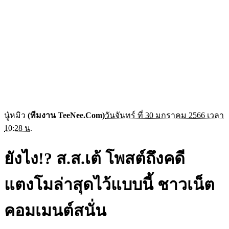
นู๋หมิว
(ทีมงาน TeeNee.Com)
วันจันทร์ ที่ 30 มกราคม 2566 เวลา
10:28 น.
ยังไง!? ส.ส.เต้ โพสต์ถึงคดี
แตงโมล่าสุดไว้แบบนี้ ชาวเน็ต
คอมเมนต์สนั่น