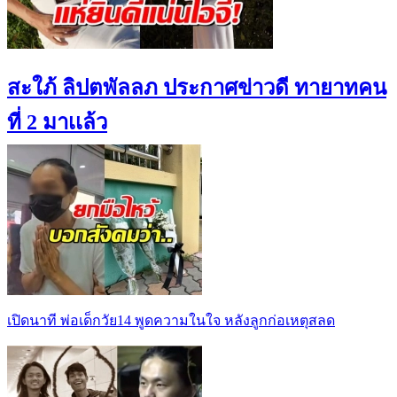
สะใภ้ ลิปตพัลลภ ประกาศข่าวดี ทายาทคน
ที่ 2 มาเเล้ว
เปิดนาที พ่อเด็กวัย14 พูดความในใจ หลังลูกก่อเหตุสลด