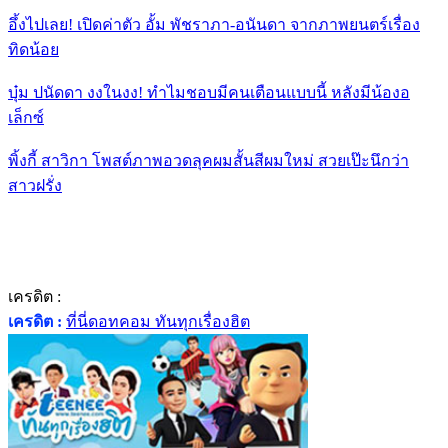
อึ้งไปเลย! เปิดค่าตัว อั้ม พัชราภา-อนันดา จากภาพยนตร์เรื่อง
ทิดน้อย
บุ๋ม ปนัดดา งงในงง! ทำไมชอบมีคนเตือนแบบนี้ หลังมีน้องอ
เล็กซ์
พิ้งกี้ สาวิกา โพสต์ภาพอวดลุคผมสั้นสีผมใหม่ สวยเป๊ะนึกว่า
สาวฝรั่ง
เครดิต :
เครดิต :
ที่นี่ดอทคอม ทันทุกเรื่องฮิต