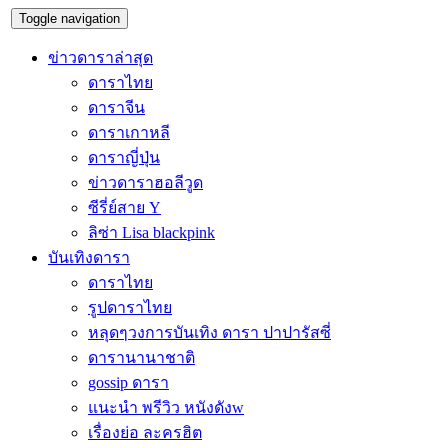
Toggle navigation
ข่าวดาราล่าสุด
ดาราไทย
ดาราจีน
ดาราเกาหลี
ดาราญี่ปุ่น
ข่าวดาราฮอลีวูด
ซีรี่ย์สาย Y
ลิซ่า Lisa blackpink
บันเทิงดารา
ดาราไทย
รูปดาราไทย
หลุดๆวงการบันเทิง ดารา ปาปารัสซี่
ดารานานาชาติ
gossip ดารา
แนะนำ พรีวิว หนังดังw
เรื่องย่อ ละครฮิต