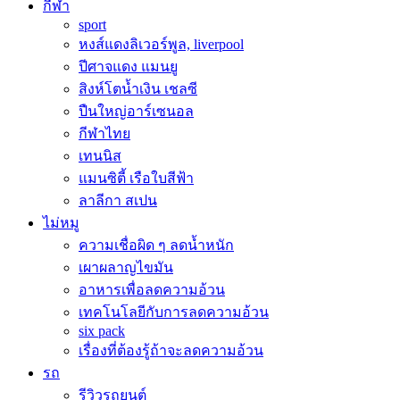
กีฬา
sport
หงส์แดงลิเวอร์พูล, liverpool
ปีศาจแดง แมนยู
สิงห์โตน้ำเงิน เชลซี
ปืนใหญ่อาร์เซนอล
กีฬาไทย
เทนนิส
แมนซิตี้ เรือใบสีฟ้า
ลาลีกา สเปน
ไม่หมู
ความเชื่อผิด ๆ ลดน้ำหนัก
เผาผลาญไขมัน
อาหารเพื่อลดความอ้วน
เทคโนโลยีกับการลดความอ้วน
six pack
เรื่องที่ต้องรู้ถ้าจะลดความอ้วน
รถ
รีวิวรถยนต์