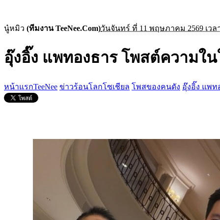
นู๋หมิว
(ทีมงาน TeeNee.Com)
วันจันทร์ ที่ 11 พฤษภาคม 2569 เวลา
อุ๊งอิ๊ง แพทองธาร โพสต์ความใน
หน้าแรกTeeNee
ข่าวร้อนโลกโซเชียล
โพสของคนดัง
อุ๊งอิ๊ง แ