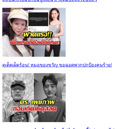
ดุเด็ดเผ็ดร้อน! หมอของขวัญ ขอฉอดพวกปกป้องคนร้าย!