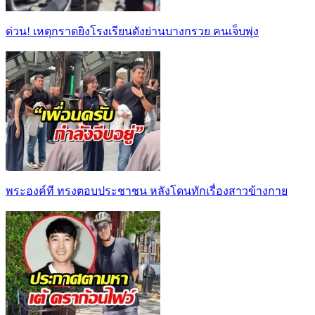
ด่วน! เหตุกราดยิงโรงเรียนดังย่านบางกรวย คนเจ็บพุ่ง
พระองค์ที ทรงตอบประชาชน หลังโดนทักเรื่องสาวข้างกาย