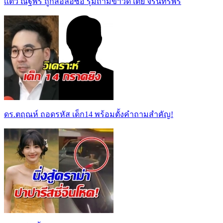
เเต้ว ณฐพร ถูกสื่อล่อซื้อ รุมถามข่าวดี เต้ย จรินทร์พร
ดร.ตฤณห์ ถอดรหัส เด็ก14 พร้อมตั้งคำถามสำคัญ!