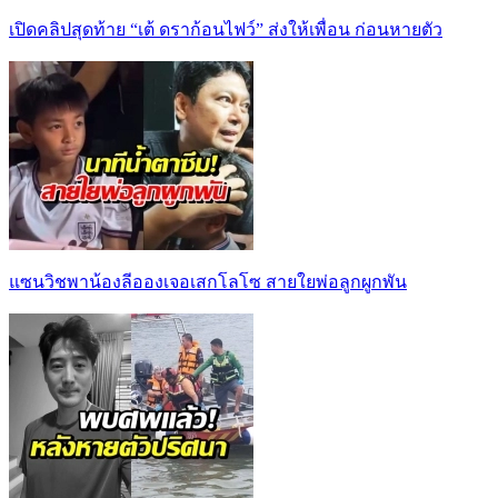
เปิดคลิปสุดท้าย “เต้ ดราก้อนไฟว์” ส่งให้เพื่อน ก่อนหายตัว
แซนวิชพาน้องลีอองเจอเสกโลโซ สายใยพ่อลูกผูกพัน