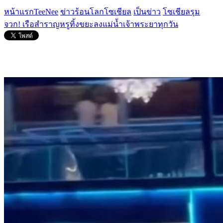
หน้าแรกTeeNee
ข่าวร้อนโลกโซเชียล
เป็นข่าว
โซเชียลรุม
จวก! เรือสำราญหรูทิ้งขยะลงแม่น้ำเจ้าพระยาทุกวัน