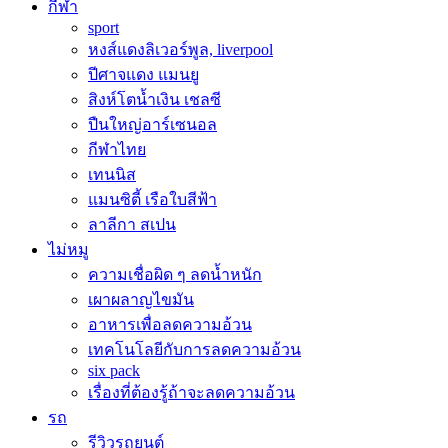
กีฬา
sport
หงส์แดงลิเวอร์พูล, liverpool
ปีศาจแดง แมนยู
สิงห์โตน้ำเงิน เชลซี
ปืนใหญ่อาร์เซนอล
กีฬาไทย
เทนนิส
แมนซิตี้ เรือใบสีฟ้า
ลาลีกา สเปน
ไม่หมู
ความเชื่อผิด ๆ ลดน้ำหนัก
เผาผลาญไขมัน
อาหารเพื่อลดความอ้วน
เทคโนโลยีกับการลดความอ้วน
six pack
เรื่องที่ต้องรู้ถ้าจะลดความอ้วน
รถ
รีวิวรถยนต์