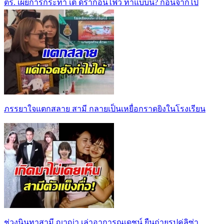
ตร. เผยการกระทำ เต้ ดราก้อนไฟว์ ทำแบบนี้? ก่อนจากไป
ภรรยาใจแตกสลาย สามี กลายเป็นเหยื่อกราดยิงในโรงเรียน
ช่วงนินทาสามี ญาญ่า เล่าอาการณเดชน์ ยืนถ่ายรูปคู่ลิซ่า