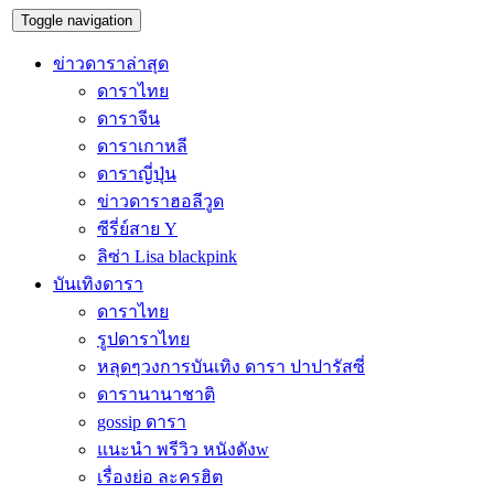
Toggle navigation
ข่าวดาราล่าสุด
ดาราไทย
ดาราจีน
ดาราเกาหลี
ดาราญี่ปุ่น
ข่าวดาราฮอลีวูด
ซีรี่ย์สาย Y
ลิซ่า Lisa blackpink
บันเทิงดารา
ดาราไทย
รูปดาราไทย
หลุดๆวงการบันเทิง ดารา ปาปารัสซี่
ดารานานาชาติ
gossip ดารา
แนะนำ พรีวิว หนังดังw
เรื่องย่อ ละครฮิต