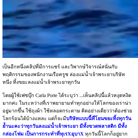
เป็นอีกหนึ่งคลิปที่มีการแชร์ และวิพากษ์วิจารณ์สนั่นกับ
พฤติกรรมของพนักงานเรือครูซ ล่องแม่น้ำเจ้าพระยาบริษัท
หนึ่ง ทิ้งขยะลงแม่น้ำเจ้าพระยาทุกวัน
โดยผู้ใช้เฟซบุ๊ก Carla Porte ได้ระบุว่า ...เห็นคลิปนี้แล้วหงุดหงิด
มากค่ะ ในระหว่างที่เราพยายามทำทุกอย่างให้โลกของเราน่า
อยู่มากขึ้น ใช้ถุงผ้า ใช้หลอดกระดาษ คิดอย่างเดียวว่าต้องช่วย
โลกร้อนได้บ้างแหละ แต่ก็จะมี
บริษัทแบบนี้ที่โยนขยะทิ้งทุกวัน
ย้ำนะคะว่าทุกวันลงแม่น้ำเจ้าพระยา มีทั้งขวดพลาสติก มีทั้ง
กล่องโฟม เป็นการกระทำที่ทุเรXอุบาX
ทุกวันนี้โลกก็อยู่ยาก