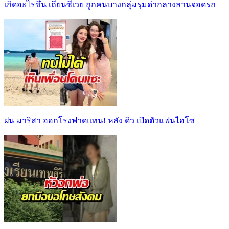
เกิดอะไรขึ้น เถียนซีเวย ถูกคนบางกลุ่มรุมด่ากลางลานจอดรถ
ฝน มาริสา ออกโรงฟาดแทน! หลัง ดิว เปิดตัวแฟนไฮโซ