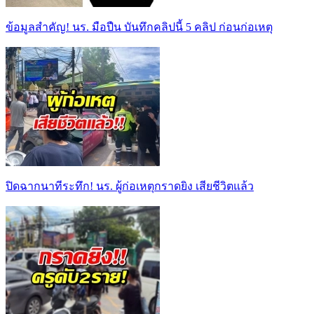
ข้อมูลสำคัญ! นร. มือปืน บันทึกคลิปนี้ 5 คลิป ก่อนก่อเหตุ
ปิดฉากนาทีระทึก! นร. ผู้ก่อเหตุกราดยิง เสียชีวิตแล้ว