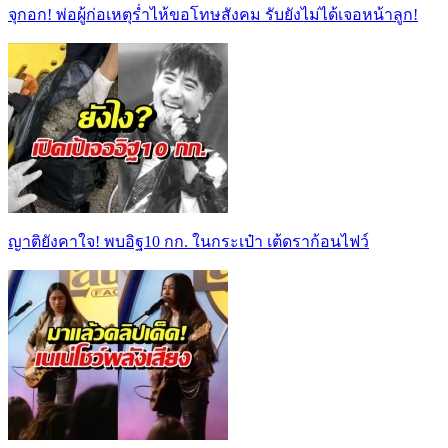
จุกอก! พ่อผู้ก่อเหตุร่ำไห้ขอโทษสังคม รับยังไม่ได้เจอหน้าลูก!
ญาติยังคาใจ! พบอิฐ10 กก. ในกระเป๋า เต้ดราก้อนไฟว์