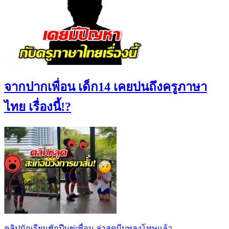
จากปากเพื่อน เด็ก14 เคยบ่นถึงครูภาษา
ไทย เรื่องนี้!?
คลิปนักเรียนชักปืนขู่เพื่อน ล่าสุดมีบทลงโทษแล้ว