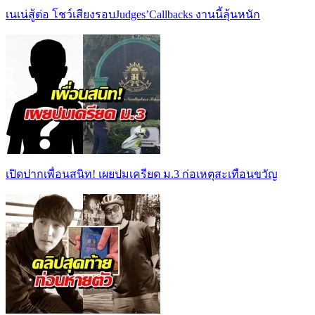
เนเน่สู้ต่อ โชว์เสียงรอบJudges’Callbacks งานนี้ลุ้นหนัก
เปิดปากเพื่อนสนิท! เผยปมเครียด ม.3 ก่อเหตุสะเทือนขวัญ