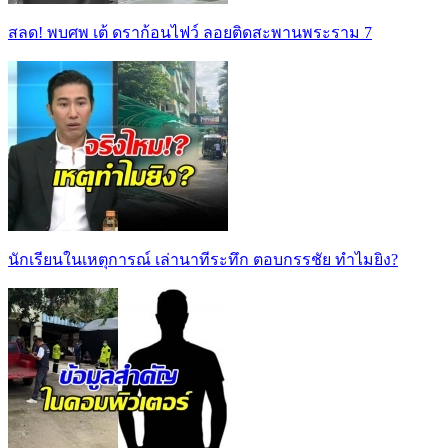
สลด! พบศพ เต้ ดราก้อนไฟว์ ลอยติดสะพานพระราม 7
นักเรียนในเหตุการณ์ เล่านาทีระทึก ตอบกรรชัย ทำไมยิง?