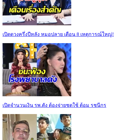
เปิดดวงครึ่งปีหลัง หมอปลาย เตือน 8 เหตุการณ์ใหญ่!
เปิดจำนวนเงิน รพ.ดัง ต้องจ่ายชดใช้ ต้อม รชนีกร