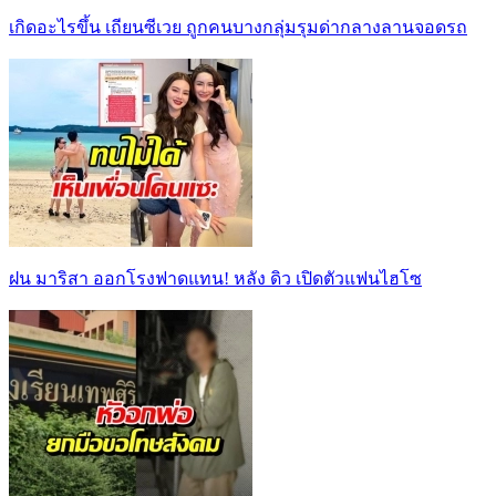
เกิดอะไรขึ้น เถียนซีเวย ถูกคนบางกลุ่มรุมด่ากลางลานจอดรถ
ฝน มาริสา ออกโรงฟาดแทน! หลัง ดิว เปิดตัวแฟนไฮโซ