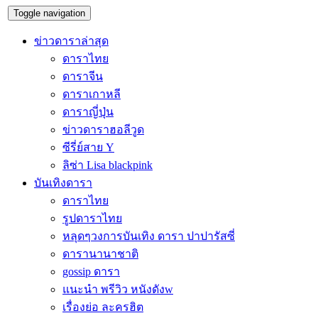
Toggle navigation
ข่าวดาราล่าสุด
ดาราไทย
ดาราจีน
ดาราเกาหลี
ดาราญี่ปุ่น
ข่าวดาราฮอลีวูด
ซีรี่ย์สาย Y
ลิซ่า Lisa blackpink
บันเทิงดารา
ดาราไทย
รูปดาราไทย
หลุดๆวงการบันเทิง ดารา ปาปารัสซี่
ดารานานาชาติ
gossip ดารา
แนะนำ พรีวิว หนังดังw
เรื่องย่อ ละครฮิต