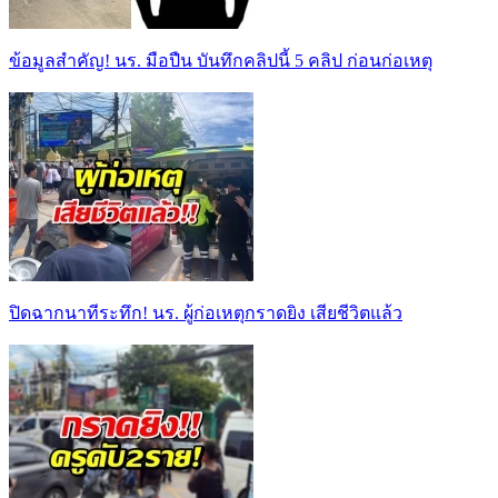
ข้อมูลสำคัญ! นร. มือปืน บันทึกคลิปนี้ 5 คลิป ก่อนก่อเหตุ
ปิดฉากนาทีระทึก! นร. ผู้ก่อเหตุกราดยิง เสียชีวิตแล้ว