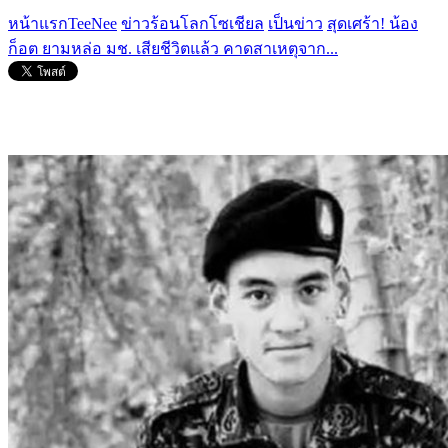
หน้าแรกTeeNee
ข่าวร้อนโลกโซเชียล
เป็นข่าว
สุดเศร้า! น้อง
ก็อต ยามหล่อ มช. เสียชีวิตแล้ว คาดสาเหตุจาก...