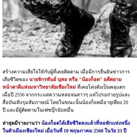
สร้างความเสียใจให้กับผู้ที่เคยติดตาม เมื่อมีการยืนยันข่าวการ
เสียชีวิตของ
นายจักรพันธ์ นุพอ หรือ "น้องก็อต" อดีตยาม
หน้าตาดีแห่งมหาวิทยาลัยเชียงใหม่
ที่เคยโด่งดังเป็นพลุแตก
เมื่อปี 2556 จากกระแสความหล่อจนสาวๆ แห่ไปรอถ่ายรูปและ
สื่อบันเทิงรุมสัมภาษณ์ โดยในขณะนั้นน้องก็อตมีอายุเพียง 20
ปี และมีผู้ติดตามในเฟซบุ๊กนับหมื่น
ล่าสุดมีรายงานว่า
น้องก็อตได้เสียชีวิตลงแล้วที่หอพักแห่งหนึ่ง
ในตัวเมืองเชียงใหม่ เมื่อวันที่ 10 พฤษภาคม 2568 ในวัย 33 ปี