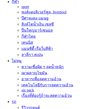
กีฬา
sport
หงส์แดงลิเวอร์พูล, liverpool
ปีศาจแดง แมนยู
สิงห์โตน้ำเงิน เชลซี
ปืนใหญ่อาร์เซนอล
กีฬาไทย
เทนนิส
แมนซิตี้ เรือใบสีฟ้า
ลาลีกา สเปน
ไม่หมู
ความเชื่อผิด ๆ ลดน้ำหนัก
เผาผลาญไขมัน
อาหารเพื่อลดความอ้วน
เทคโนโลยีกับการลดความอ้วน
six pack
เรื่องที่ต้องรู้ถ้าจะลดความอ้วน
รถ
รีวิวรถยนต์