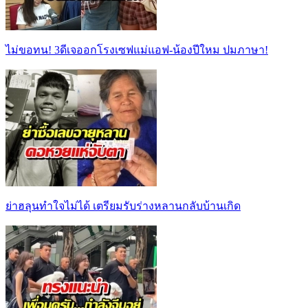
ไม่ขอทน! 3ดีเจออกโรงเซฟแม่แอฟ-น้องปีใหม ปมภาษา!
ย่าฮลุนทำใจไม่ได้ เตรียมรับร่างหลานกลับบ้านเกิด