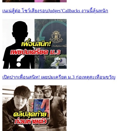
เนเน่สู้ต่อ โชว์เสียงรอบJudges’Callbacks งานนี้ลุ้นหนัก
เปิดปากเพื่อนสนิท! เผยปมเครียด ม.3 ก่อเหตุสะเทือนขวัญ