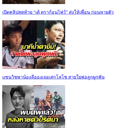
เปิดคลิปสุดท้าย “เต้ ดราก้อนไฟว์” ส่งให้เพื่อน ก่อนหายตัว
แซนวิชพาน้องลีอองเจอเสกโลโซ สายใยพ่อลูกผูกพัน