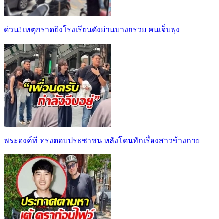
ด่วน! เหตุกราดยิงโรงเรียนดังย่านบางกรวย คนเจ็บพุ่ง
พระองค์ที ทรงตอบประชาชน หลังโดนทักเรื่องสาวข้างกาย