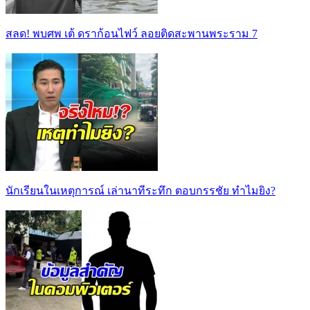
สลด! พบศพ เต้ ดราก้อนไฟว์ ลอยติดสะพานพระราม 7
นักเรียนในเหตุการณ์ เล่านาทีระทึก ตอบกรรชัย ทำไมยิง?