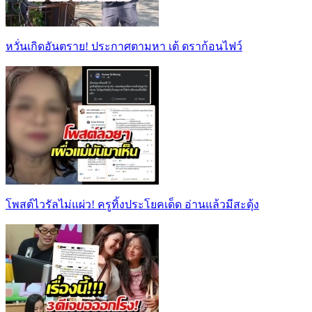
หวั่นเกิดอันตราย! ประกาศตามหา เต้ ดราก้อนไฟว์
โพสต์ไวรัลไม่แผ่ว! ครูทิ้งประโยคเด็ด อ่านแล้วมีสะดุ้ง