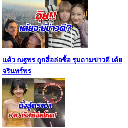
เเต้ว ณฐพร ถูกสื่อล่อซื้อ รุมถามข่าวดี เต้ย
จรินทร์พร