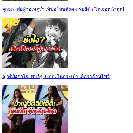
จุกอก! พ่อผู้ก่อเหตุร่ำไห้ขอโทษสังคม รับยังไม่ได้เจอหน้าลูก!
ญาติยังคาใจ! พบอิฐ10 กก. ในกระเป๋า เต้ดราก้อนไฟว์