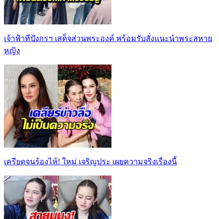
เจ้าฟ้าทีปังกรฯ เสด็จส่วนพระองค์ พร้อมรับสั่งแนะนำพระสหาย
หญิง
เครียดจนร้องไห้! ใหม่ เจริญปุระ เผยความจริงเรื่องนี้