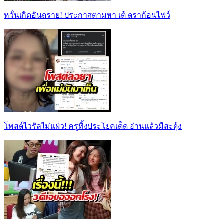
หวั่นเกิดอันตราย! ประกาศตามหา เต้ ดราก้อนไฟว์
โพสต์ไวรัลไม่แผ่ว! ครูทิ้งประโยคเด็ด อ่านแล้วมีสะดุ้ง