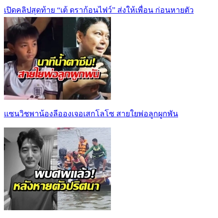
เปิดคลิปสุดท้าย “เต้ ดราก้อนไฟว์” ส่งให้เพื่อน ก่อนหายตัว
แซนวิชพาน้องลีอองเจอเสกโลโซ สายใยพ่อลูกผูกพัน