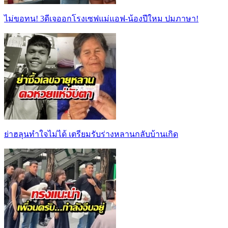
ไม่ขอทน! 3ดีเจออกโรงเซฟแม่แอฟ-น้องปีใหม ปมภาษา!
ย่าฮลุนทำใจไม่ได้ เตรียมรับร่างหลานกลับบ้านเกิด