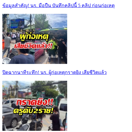
ข้อมูลสำคัญ! นร. มือปืน บันทึกคลิปนี้ 5 คลิป ก่อนก่อเหตุ
ปิดฉากนาทีระทึก! นร. ผู้ก่อเหตุกราดยิง เสียชีวิตแล้ว