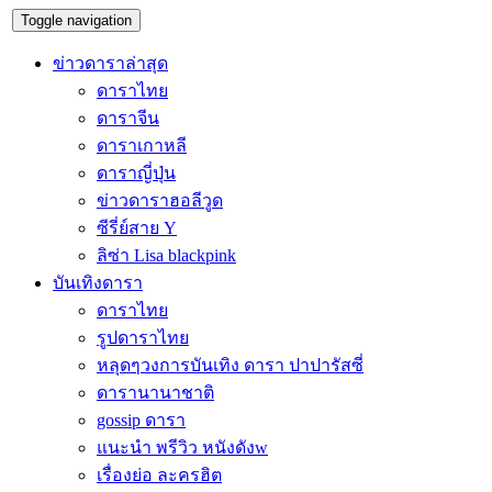
Toggle navigation
ข่าวดาราล่าสุด
ดาราไทย
ดาราจีน
ดาราเกาหลี
ดาราญี่ปุ่น
ข่าวดาราฮอลีวูด
ซีรี่ย์สาย Y
ลิซ่า Lisa blackpink
บันเทิงดารา
ดาราไทย
รูปดาราไทย
หลุดๆวงการบันเทิง ดารา ปาปารัสซี่
ดารานานาชาติ
gossip ดารา
แนะนำ พรีวิว หนังดังw
เรื่องย่อ ละครฮิต