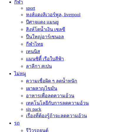
กีฬา
sport
หงส์แดงลิเวอร์พูล, liverpool
ปีศาจแดง แมนยู
สิงห์โตน้ำเงิน เชลซี
ปืนใหญ่อาร์เซนอล
กีฬาไทย
เทนนิส
แมนซิตี้ เรือใบสีฟ้า
ลาลีกา สเปน
ไม่หมู
ความเชื่อผิด ๆ ลดน้ำหนัก
เผาผลาญไขมัน
อาหารเพื่อลดความอ้วน
เทคโนโลยีกับการลดความอ้วน
six pack
เรื่องที่ต้องรู้ถ้าจะลดความอ้วน
รถ
รีวิวรถยนต์