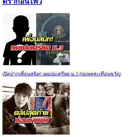
ดราก้อนไฟว์
เปิดปากเพื่อนสนิท! เผยปมเครียด ม.3 ก่อเหตุสะเทือนขวัญ