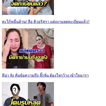
สะใภ้หมื่นล้าน! ลือ ดิวอริสรา แต่งงานจดทะเบียนแล้ว?
ลีน่า จัง ลั่นข้อความถึง จั๊กจั่น ต้องใจกว้าง เข้าใจนารา