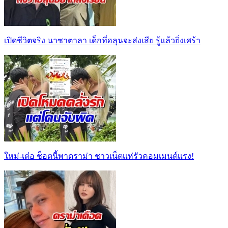
เปิดชีวิตจริง นาซาตาลา เด็กที่ฮลุนจะส่งเสีย รู้แล้วยิ่งเศร้า
ใหม่-เต๋อ ช็อตนี้พาดราม่า ชาวเน็ตเเห่รัวคอมเมนต์เเรง!