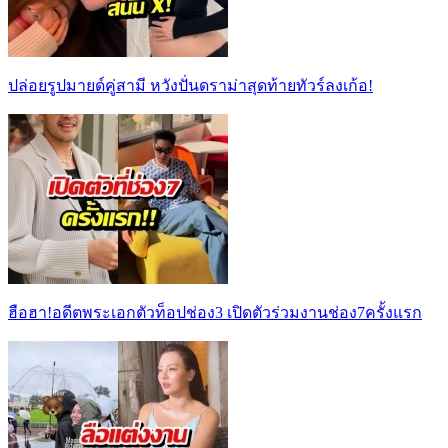
ปล่อยรูปมายด์คู่สามี หวังปั่นดราม่าสุดท้ายทัวร์ลงเก้อ!
ฮือฮา!อดีตพระเอกตัวท็อปช่อง3 เปิดตัวร่วมงานช่อง7ครั้งแรก