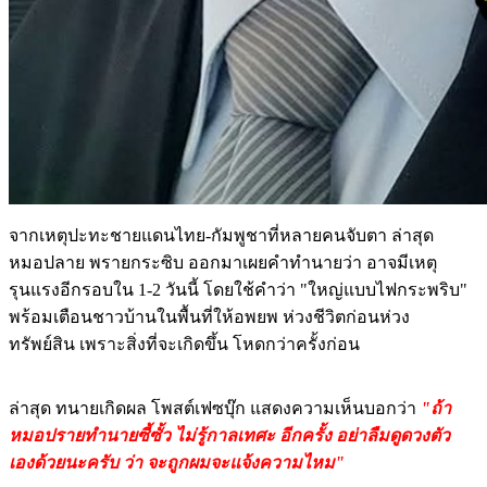
จากเหตุปะทะชายแดนไทย-กัมพูชาที่หลายคนจับตา ล่าสุด
หมอปลาย พรายกระซิบ ออกมาเผยคำทำนายว่า อาจมีเหตุ
รุนแรงอีกรอบใน 1-2 วันนี้ โดยใช้คำว่า "ใหญ่แบบไฟกระพริบ"
พร้อมเตือนชาวบ้านในพื้นที่ให้อพยพ ห่วงชีวิตก่อนห่วง
ทรัพย์สิน เพราะสิ่งที่จะเกิดขึ้น โหดกว่าครั้งก่อน
ล่าสุด ทนายเกิดผล โพสต์เฟซบุ๊ก แสดงความเห็นบอกว่า
"ถ้า
หมอปรายทำนายซี้ซั้ว ไม่รู้กาลเทศะ อีกครั้ง อย่าลืมดูดวงตัว
เองด้วยนะครับ ว่า จะถูกผมจะแจ้งความไหม"