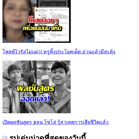
โพสต์ไวรัลไม่แผ่ว! ครูทิ้งประโยคเด็ด อ่านแล้วมีสะดุ้ง
เปิดผลชันสูตร ฮลุน โซโล่ รู้สาเหตุการเสียชีวิตเเล้ว
รูปเด่นน่าดูที่สุดของวันนี้