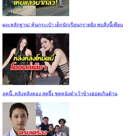
ผงะหลักฐาน! ค้นกระเป๋า เด็กนักเรียนกราดยิง พบสิ่งนี้เพียบ
ลุคนี้..หลิงหลิงคอง สุดจึ้ง ชุดหนังดำเว้าข้างฮอตเกินต้าน