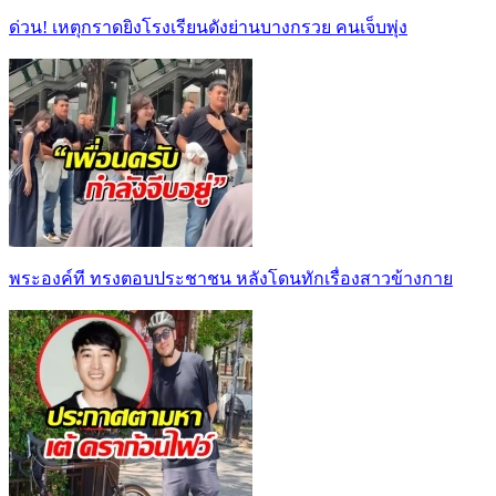
ด่วน! เหตุกราดยิงโรงเรียนดังย่านบางกรวย คนเจ็บพุ่ง
พระองค์ที ทรงตอบประชาชน หลังโดนทักเรื่องสาวข้างกาย