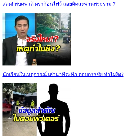
สลด! พบศพ เต้ ดราก้อนไฟว์ ลอยติดสะพานพระราม 7
นักเรียนในเหตุการณ์ เล่านาทีระทึก ตอบกรรชัย ทำไมยิง?