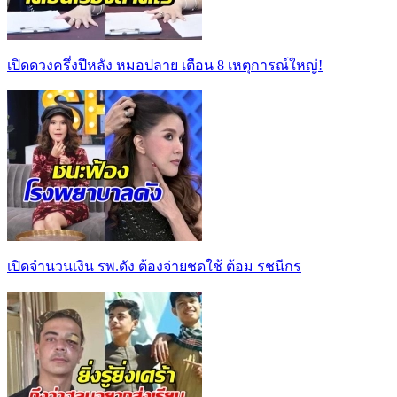
เปิดดวงครึ่งปีหลัง หมอปลาย เตือน 8 เหตุการณ์ใหญ่!
เปิดจำนวนเงิน รพ.ดัง ต้องจ่ายชดใช้ ต้อม รชนีกร