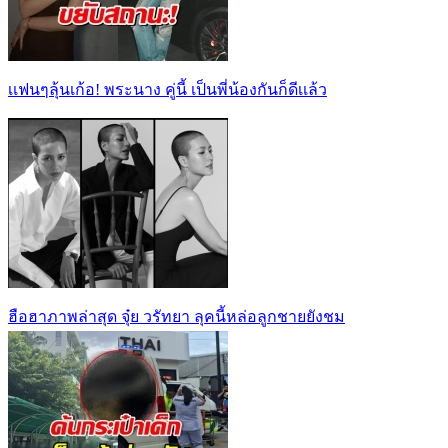
เเฟนๆลุ้นเก้อ! พระนาง คู่นี้ เป็นพี่น้องกันก็ดีเเล้ว
ฮือฮาภาพล่าสุด จุ๋ย วรัทยา ลุคนี้หล่อลูกชายยังชม