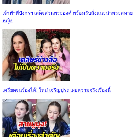
เจ้าฟ้าทีปังกรฯ เสด็จส่วนพระองค์ พร้อมรับสั่งแนะนำพระสหาย
หญิง
เครียดจนร้องไห้! ใหม่ เจริญปุระ เผยความจริงเรื่องนี้