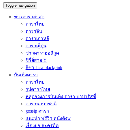
Toggle navigation
ข่าวดาราล่าสุด
ดาราไทย
ดาราจีน
ดาราเกาหลี
ดาราญี่ปุ่น
ข่าวดาราฮอลีวูด
ซีรี่ย์สาย Y
ลิซ่า Lisa blackpink
บันเทิงดารา
ดาราไทย
รูปดาราไทย
หลุดๆวงการบันเทิง ดารา ปาปารัสซี่
ดารานานาชาติ
gossip ดารา
แนะนำ พรีวิว หนังดังw
เรื่องย่อ ละครฮิต