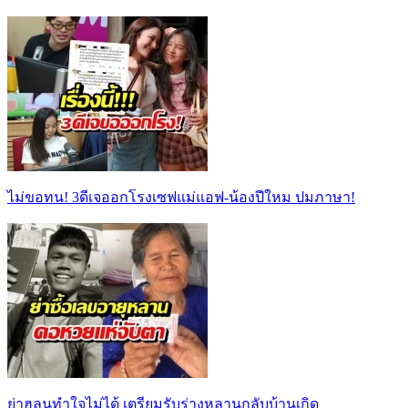
ไม่ขอทน! 3ดีเจออกโรงเซฟแม่แอฟ-น้องปีใหม ปมภาษา!
ย่าฮลุนทำใจไม่ได้ เตรียมรับร่างหลานกลับบ้านเกิด