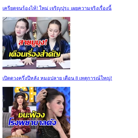
เครียดจนร้องไห้! ใหม่ เจริญปุระ เผยความจริงเรื่องนี้
เปิดดวงครึ่งปีหลัง หมอปลาย เตือน 8 เหตุการณ์ใหญ่!