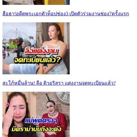
ฮือฮา!อดีตพระเอกตัวท็อปช่อง3 เปิดตัวร่วมงานช่อง7ครั้งแรก
สะใภ้หมื่นล้าน! ลือ ดิวอริสรา แต่งงานจดทะเบียนแล้ว?