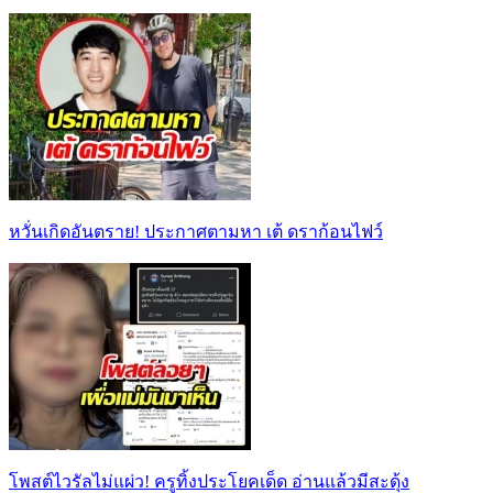
หวั่นเกิดอันตราย! ประกาศตามหา เต้ ดราก้อนไฟว์
โพสต์ไวรัลไม่แผ่ว! ครูทิ้งประโยคเด็ด อ่านแล้วมีสะดุ้ง