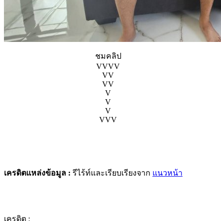
ชมคลิป
VVVV
VV
VV
V
V
V
VVV
เครดิตแหล่งข้อมูล :
รีไร้ท์และเรียบเรียงจาก
แนวหน้า
เครดิต :