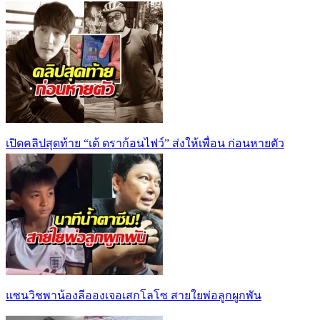
เปิดคลิปสุดท้าย “เต้ ดราก้อนไฟว์” ส่งให้เพื่อน ก่อนหายตัว
แซนวิชพาน้องลีอองเจอเสกโลโซ สายใยพ่อลูกผูกพัน