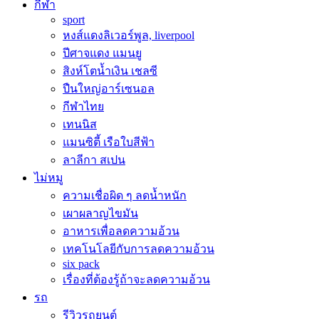
กีฬา
sport
หงส์แดงลิเวอร์พูล, liverpool
ปีศาจแดง แมนยู
สิงห์โตน้ำเงิน เชลซี
ปืนใหญ่อาร์เซนอล
กีฬาไทย
เทนนิส
แมนซิตี้ เรือใบสีฟ้า
ลาลีกา สเปน
ไม่หมู
ความเชื่อผิด ๆ ลดน้ำหนัก
เผาผลาญไขมัน
อาหารเพื่อลดความอ้วน
เทคโนโลยีกับการลดความอ้วน
six pack
เรื่องที่ต้องรู้ถ้าจะลดความอ้วน
รถ
รีวิวรถยนต์