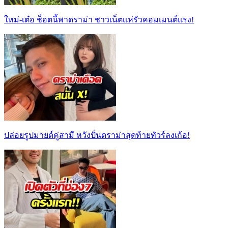
ใหม่-เต๋อ ช็อตนี้พาดราม่า ชาวเน็ตเเห่รัวคอมเมนต์เเรง!
ปล่อยรูปมายด์คู่สามี หวังปั่นดราม่าสุดท้ายทัวร์ลงเก้อ!