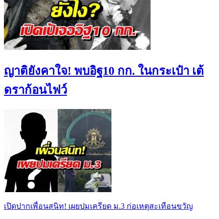
ญาติยังคาใจ! พบอิฐ10 กก. ในกระเป๋า เต้
ดราก้อนไฟว์
เปิดปากเพื่อนสนิท! เผยปมเครียด ม.3 ก่อเหตุสะเทือนขวัญ