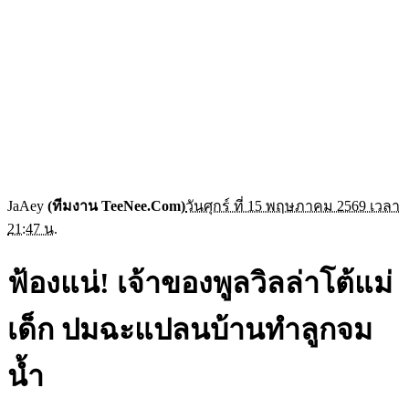
JaAey
(ทีมงาน TeeNee.Com)
วันศุกร์ ที่ 15 พฤษภาคม 2569 เวลา
21:47 น.
ฟ้องแน่! เจ้าของพูลวิลล่าโต้แม่
เด็ก ปมฉะแปลนบ้านทำลูกจม
น้ำ