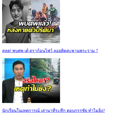
สลด! พบศพ เต้ ดราก้อนไฟว์ ลอยติดสะพานพระราม 7
นักเรียนในเหตุการณ์ เล่านาทีระทึก ตอบกรรชัย ทำไมยิง?