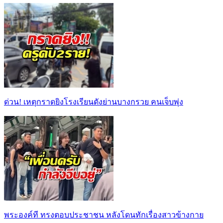
ด่วน! เหตุกราดยิงโรงเรียนดังย่านบางกรวย คนเจ็บพุ่ง
พระองค์ที ทรงตอบประชาชน หลังโดนทักเรื่องสาวข้างกาย