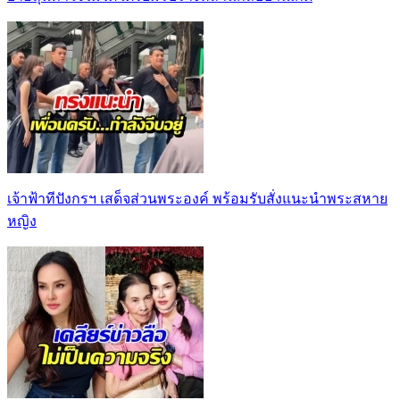
เจ้าฟ้าทีปังกรฯ เสด็จส่วนพระองค์ พร้อมรับสั่งแนะนำพระสหาย
หญิง