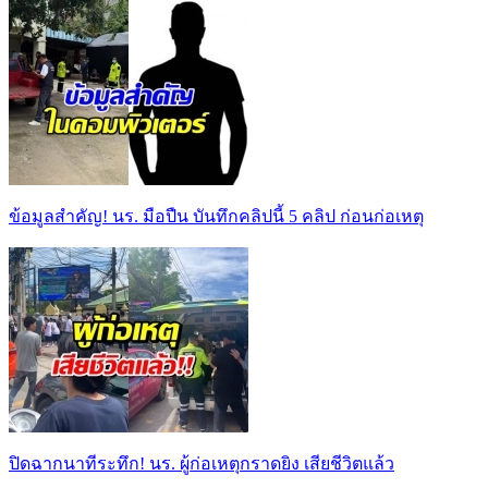
ข้อมูลสำคัญ! นร. มือปืน บันทึกคลิปนี้ 5 คลิป ก่อนก่อเหตุ
ปิดฉากนาทีระทึก! นร. ผู้ก่อเหตุกราดยิง เสียชีวิตแล้ว