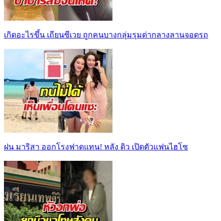
เกิดอะไรขึ้น เถียนซีเวย ถูกคนบางกลุ่มรุมด่ากลางลานจอดรถ
ฝน มาริสา ออกโรงฟาดแทน! หลัง ดิว เปิดตัวแฟนไฮโซ