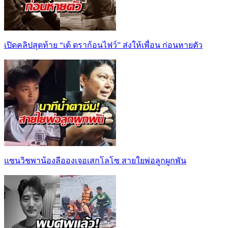
เปิดคลิปสุดท้าย “เต้ ดราก้อนไฟว์” ส่งให้เพื่อน ก่อนหายตัว
แซนวิชพาน้องลีอองเจอเสกโลโซ สายใยพ่อลูกผูกพัน