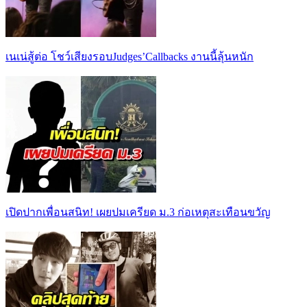
เนเน่สู้ต่อ โชว์เสียงรอบJudges’Callbacks งานนี้ลุ้นหนัก
เปิดปากเพื่อนสนิท! เผยปมเครียด ม.3 ก่อเหตุสะเทือนขวัญ