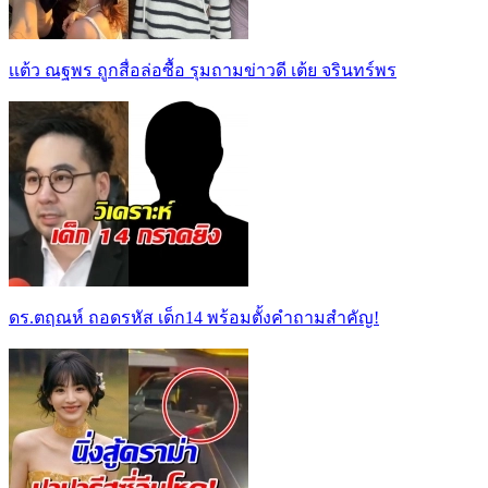
เเต้ว ณฐพร ถูกสื่อล่อซื้อ รุมถามข่าวดี เต้ย จรินทร์พร
ดร.ตฤณห์ ถอดรหัส เด็ก14 พร้อมตั้งคำถามสำคัญ!