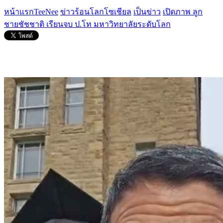
หน้าแรกTeeNee
ข่าวร้อนโลกโซเชียล
เป็นข่าว
เปิดภาพ ลูก
ชายชัชชาติ เรียนจบ ป.โท มหาวิทยาลัยระดับโลก