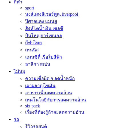
กีฬา
sport
หงส์แดงลิเวอร์พูล, liverpool
ปีศาจแดง แมนยู
สิงห์โตน้ำเงิน เชลซี
ปืนใหญ่อาร์เซนอล
กีฬาไทย
เทนนิส
แมนซิตี้ เรือใบสีฟ้า
ลาลีกา สเปน
ไม่หมู
ความเชื่อผิด ๆ ลดน้ำหนัก
เผาผลาญไขมัน
อาหารเพื่อลดความอ้วน
เทคโนโลยีกับการลดความอ้วน
six pack
เรื่องที่ต้องรู้ถ้าจะลดความอ้วน
รถ
รีวิวรถยนต์