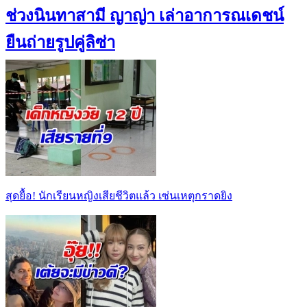
ช่วงนินทาสามี ญาญ่า เล่าอาการณเดชน์
ยืนถ่ายรูปคู่ลิซ่า
สุดยื้อ! นักเรียนหญิงเสียชีวิตแล้ว เซ่นเหตุกราดยิง