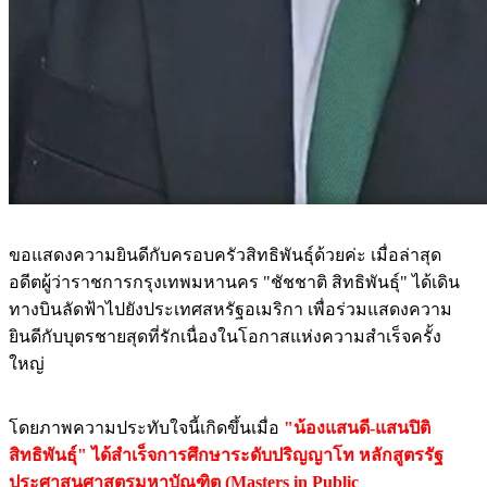
ขอแสดงความยินดีกับครอบครัวสิทธิพันธุ์ด้วยค่ะ เมื่อล่าสุด
อดีตผู้ว่าราชการกรุงเทพมหานคร "ชัชชาติ สิทธิพันธุ์" ได้เดิน
ทางบินลัดฟ้าไปยังประเทศสหรัฐอเมริกา เพื่อร่วมแสดงความ
ยินดีกับบุตรชายสุดที่รักเนื่องในโอกาสแห่งความสำเร็จครั้ง
ใหญ่
โดยภาพความประทับใจนี้เกิดขึ้นเมื่อ
"น้องแสนดี-แสนปิติ
สิทธิพันธุ์" ได้สำเร็จการศึกษาระดับปริญญาโท หลักสูตรรัฐ
ประศาสนศาสตรมหาบัณฑิต (Masters in Public