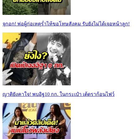
จุกอก! พ่อผู้ก่อเหตุร่ำไห้ขอโทษสังคม รับยังไม่ได้เจอหน้าลูก!
ญาติยังคาใจ! พบอิฐ10 กก. ในกระเป๋า เต้ดราก้อนไฟว์