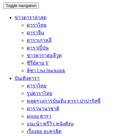
Toggle navigation
ข่าวดาราล่าสุด
ดาราไทย
ดาราจีน
ดาราเกาหลี
ดาราญี่ปุ่น
ข่าวดาราฮอลีวูด
ซีรี่ย์สาย Y
ลิซ่า Lisa blackpink
บันเทิงดารา
ดาราไทย
รูปดาราไทย
หลุดๆวงการบันเทิง ดารา ปาปารัสซี่
ดารานานาชาติ
gossip ดารา
แนะนำ พรีวิว หนังดังw
เรื่องย่อ ละครฮิต