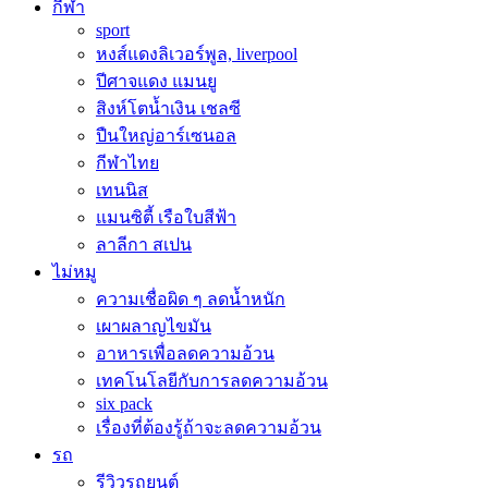
กีฬา
sport
หงส์แดงลิเวอร์พูล, liverpool
ปีศาจแดง แมนยู
สิงห์โตน้ำเงิน เชลซี
ปืนใหญ่อาร์เซนอล
กีฬาไทย
เทนนิส
แมนซิตี้ เรือใบสีฟ้า
ลาลีกา สเปน
ไม่หมู
ความเชื่อผิด ๆ ลดน้ำหนัก
เผาผลาญไขมัน
อาหารเพื่อลดความอ้วน
เทคโนโลยีกับการลดความอ้วน
six pack
เรื่องที่ต้องรู้ถ้าจะลดความอ้วน
รถ
รีวิวรถยนต์