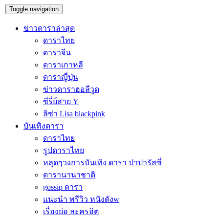
Toggle navigation
ข่าวดาราล่าสุด
ดาราไทย
ดาราจีน
ดาราเกาหลี
ดาราญี่ปุ่น
ข่าวดาราฮอลีวูด
ซีรี่ย์สาย Y
ลิซ่า Lisa blackpink
บันเทิงดารา
ดาราไทย
รูปดาราไทย
หลุดๆวงการบันเทิง ดารา ปาปารัสซี่
ดารานานาชาติ
gossip ดารา
แนะนำ พรีวิว หนังดังw
เรื่องย่อ ละครฮิต