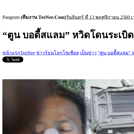
Pangrum
(ทีมงาน TeeNee.Com)
วันจันทร์ ที่ 13 พฤศจิกายน 2560 เ
“ตูน บอดี้สแลม” หวิดโดนระเบิด 
หน้าแรกTeeNee
ข่าวร้อนโลกโซเชียล
เป็นข่าว
“ตูน บอดี้สแลม” 