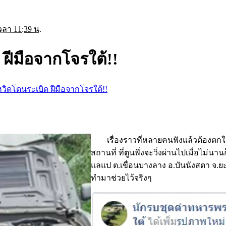
วลา 11:39 น.
ฝีมือจากโจรใต้!!
หวิดโดนระเบิด ฝีมือจากโจรใต้!!
เรื่องราวที่หลายคนฟังแล้วต้องตก
สถานที่ ที่ตูนพึ่งจะวิ่งผ่านไปเมื่อไม่นาน
แลแป ต.เขื่อนบางลาง อ.บันนังสตา จ.ยะลา 
ทำมาช่วยไว้จริงๆ